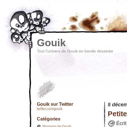
Gouik
Tout l'univers de Gouik en bande dessinée
Gouik sur Twitter
5 décem
twitter.com/gouik
Petit
Catégories
Écri
Bloggers de Gouik