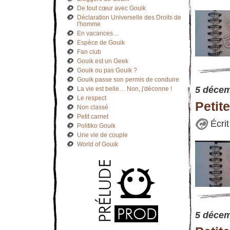
De tout cœur avec Gouik
Déclaration Universelle des Droits de
l'homme
En vacances…
Espèce de Gouik
Fan club
Gouik est un Geek
Gouik ou pas Gouik ?
Gouik passe son permis de conduire
5 décem
La vie est belle… Non, j'déconne !
Le respect
Petit
Non classé
Petit carnet
Écri
Politiko Gouik
Une vie de couple
World of Gouik
5 décem