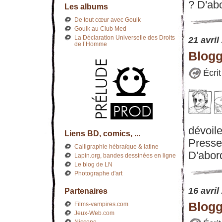
? D'abo
Les albums
De tout cœur avec Gouik
Gouik au Club Med
La Déclaration Universelle des Droits
21 avril
de l’Homme
Blogg
Écri
dévoile
Liens BD, comics, ...
Presse 
Calligraphie hébraïque & latine
D'abord
Lapin.org, bandes dessinées en ligne
Le blog de LN
Photographe d'art
16 avril
Partenaires
Blogg
Films-vampires.com
Jeux-Web.com