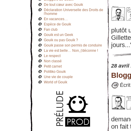
De tout cœur avec Gouik
Déclaration Universelle des Droits de
l'homme
En vacances…
Espèce de Gouik
plutôt 
Fan club
Gouik est un Geek
Gillett
Gouik ou pas Gouik ?
jours..
Gouik passe son permis de conduire
La vie est belle… Non, j'déconne !
Le respect
Non classé
28 avril
Petit carnet
Politiko Gouik
Blogg
Une vie de couple
World of Gouik
Écri
demandé
on fait